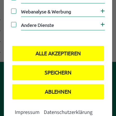
Kontaktdaten
DOWNLOAD VCARD
Webanalyse & Werbung
Coo
Webanalyse & Werbung
Tel
+499994702343
Andere Dienste
Coo
Andere Dienste
Mobiltelefon
+4999478567
Fax
+499994702343
E-mail
email@email.de
ALLE AKZEPTIEREN
SPEICHERN
ABLEHNEN
Impressum
Datenschutzerklärung