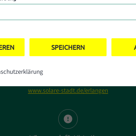
t
Was bei der Planung einer Solaranlage
IEREN
SPEICHERN
wichtig ist
Im Solarpotentialkataster der Stadt
Erlangen und Landkreis Erlangen-
schutzerklärung
Höchstadt gibt es wertvolle Tipps!
www.solare-stadt.de/erlangen