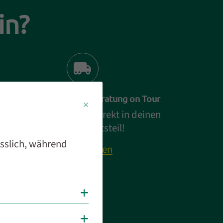
in?
Klimamobil – Energieberatung on Tour
Die Beratung kommt direkt in deinen
Stadt- oder Ortsteil!
ässlich, während
Mehr erfahren
Cookies anzeigen
Cookies anzeigen