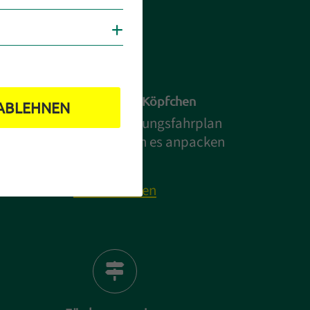
Cookies anzeigen
Modernisieren mit Köpfchen
ABLEHNEN
Der Individuelle Sanierungsfahrplan
(iSFP) zeigt dir, wie man es anpacken
muss!
Mehr erfahren