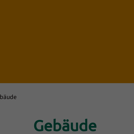
bäude
Einleitung
Gebäude