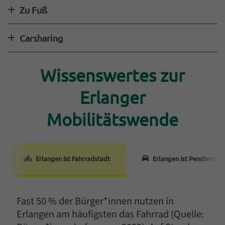
Zu Fuß
Antwort anzeigen
Carsharing
Antwort anzeigen
Einleitung
Wissenswertes zur
Erlanger
Mobilitätswende
Erlangen ist Fahrradstadt
Erlangen ist Pendlerstad
Fast 50 % der Bürger*innen nutzen in
Erlangen am häufigsten das Fahrrad (Quelle: