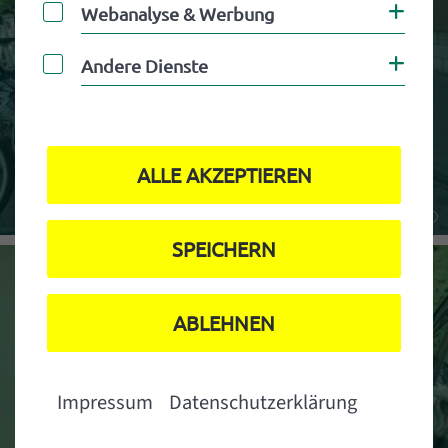
Webanalyse & Werbung
Coo
Webanalyse & Werbung
Andere Dienste
Coo
Andere Dienste
Shared Mobility
ALLE AKZEPTIEREN
SPEICHERN
ABLEHNEN
Impressum
Datenschutzerklärung