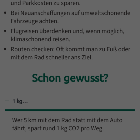
und Parkkosten zu sparen.
Bei Neuanschaffungen auf umweltschonende
Fahrzeuge achten.
Flugreisen überdenken und, wenn möglich,
klimaschonend reisen.
Routen checken: Oft kommt man zu Fuß oder
mit dem Rad schneller ans Ziel.
Einleitung
Schon gewusst?
1 kg…
Antwort ausblenden
Wer 5 km mit dem Rad statt mit dem Auto
fährt, spart rund 1 kg CO2 pro Weg.