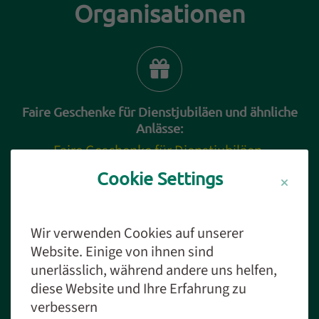
Organisationen
Abschnitt für Icons und Features
Faire Geschenke für Dienstjubiläen und ähnliche
Anlässe:
Faire Geschenke für Dienstjubiläen
.
Cookie Settings
Wir verwenden Cookies auf unserer
Website. Einige von ihnen sind
Einkauf von Biolebensmitteln
unerlässlich, während andere uns helfen,
Informationen und Tipps zum Einkauf von
diese Website und Ihre Erfahrung zu
Biolebensmitteln gibt es hier:
verbessern