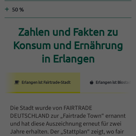
50 %
Antwort anzeigen
Einleitung
Zahlen und Fakten zu
Konsum und Ernährung
in Erlangen
Erlangen ist Fairtrade-Stadt
Erlangen ist Biostadt
Die Stadt wurde von FAIRTRADE
DEUTSCHLAND zur „Fairtrade Town“ ernannt
und hat diese Auszeichnung erneut für zwei
Jahre erhalten. Der „Stattplan“ zeigt, wo fair