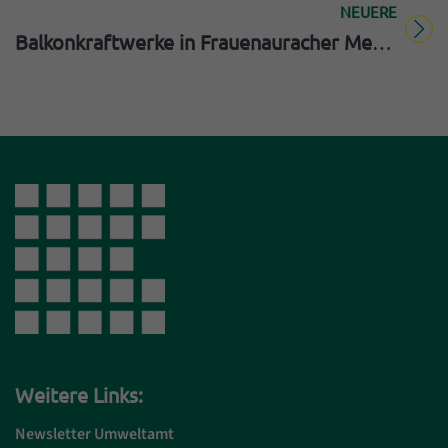
NEUERE
Titel für Beitrag
Balkonkraftwerke in Frauenauracher Mehrparteienhäusern
Weitere Links:
Newsletter Umweltamt