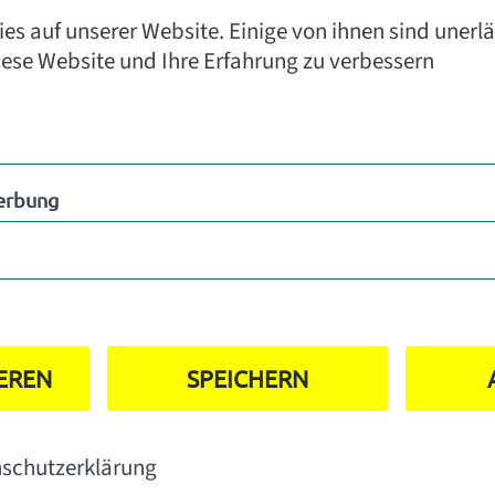
s auf unserer Website. Einige von ihnen sind unerl
iese Website und Ihre Erfahrung zu verbessern
rbung
erbung
IEREN
SPEICHERN
schutzerklärung
re Links: