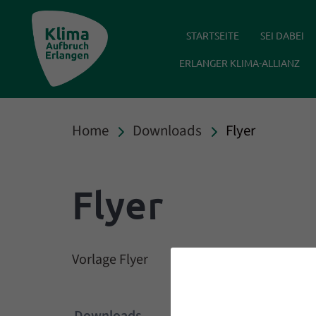
Klima Aufbruch Erlangen
STARTSEITE
SEI DABEI
ERLANGER KLIMA-ALLIANZ
Home
Downloads
Flyer
Flyer
Vorlage Flyer