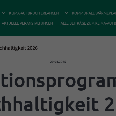
DROPDOWN ÖFFNEN
DROPDOWN ÖFFNEN
KLIMA-AUFBRUCH ERLANGEN
KOMMUNALE WÄRMEPLA
AKTUELLE VERANSTALTUNGEN
ALLE BEITRÄGE ZUM KLIMA-AUF
hhaltigkeit 2026
Veröffentlicht am:
29.04.2025
tionsprogr
hhaltigkeit 