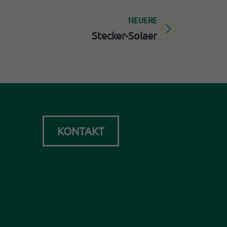
NEUERE
Titel für Beitrag
Stecker-Solaer
KONTAKT