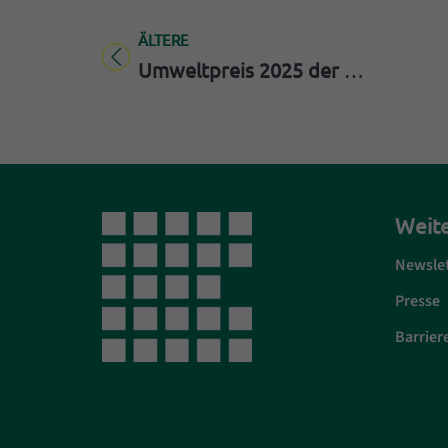
ÄLTERE
Titel für Beitrag
Umweltpreis 2025 der Stadt Erlangen und der Erlanger Stadtwerke
Weite
Newsle
Presse
Barriere