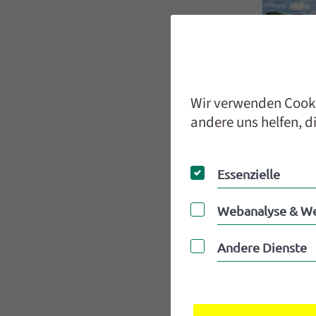
Wir verwenden Cookie
andere uns helfen, d
Essenzielle
Essenzielle
Webanalyse & We
Webanalyse & W
Andere Dienste
Andere Dienste