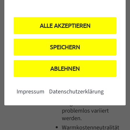
Pilotprojekt die
Umsetzbarkeit
bestätigt, wird das
ALLE AKZEPTIEREN
modulare
Sanierungskonzept
flächendeckend in
SPEICHERN
steigende Stückzahlen
und
Ausführungsgeschwindi
ABLEHNEN
gkeiten skaliert.
Da es sich um ein
modulares System
Impressum
Datenschutzerklärung
handelt, kann die
Eingriffstiefe
problemlos variiert
werden.
Warmkostenneutralität