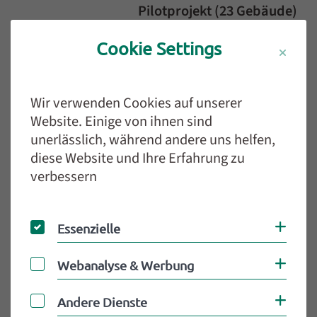
Pilotprojekt (23 Gebäude)
im Gebiet Jaminstraße:
Cookie Settings
Bis Ende Oktober soll
die Sanierung wie oben
beschrieben weitgehend
Wir verwenden Cookies auf unserer
abgeschlossen sein.
Website. Einige von ihnen sind
Die
unerlässlich, während andere uns helfen,
Lieferbeeinträchtigunge
diese Website und Ihre Erfahrung zu
n der letzten Monate
verbessern
scheinen weitgehend
behoben, zugleich
Essenzielle
werden präventiv
Coo
Essenzielle
Alternativkonzepte zu
Webanalyse & Werbung
kritischen Anlagenteilen
Coo
Webanalyse & Werbung
entwickelt.
Andere Dienste
Coo
Andere Dienste
Sobald dieses