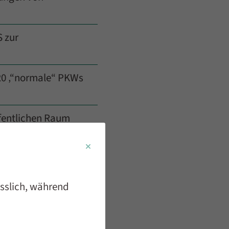
 zur
 20 ‚“normale“ PKWs
ffentlichen Raum
otenpunkten
iedlicher Größen und
ässlich, während
 und Anhänger