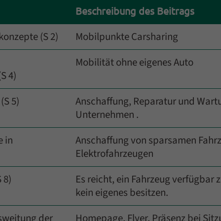
Beschreibung des Beitrags
konzepte (S 2)
Mobilpunkte Carsharing
Mobilität ohne eigenes Auto
S 4)
(S 5)
Anschaffung, Reparatur und Wartu
Unternehmen .
 in
Anschaffung von sparsamen Fahr
Elektrofahrzeugen
 8)
Es reicht, ein Fahrzeug verfügbar
kein eigenes besitzen.
sweitung der
Homepage, Flyer, Präsenz bei Sit