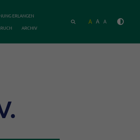
NUNG ERLANGEN
A
A
A
SUCHEN
BRUCH
ARCHIV
V.