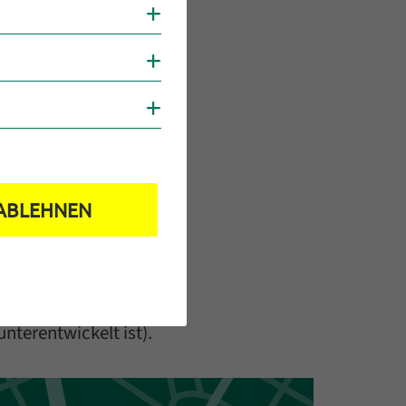
Cookies anzeigen
ig Ladesäulen an
gern und Gemeinden
Cookies anzeigen
 Hotel Luise
Cookies anzeigen
det größtenteils im
e, regionale Küche
sich eine Verzahnung
ABLEHNEN
r als ehrenamtlich
erein nicht leisten.
- € Nachfolgerticket
(gerade auch im
nterentwickelt ist).