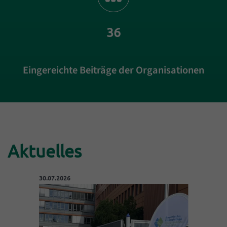
36
Eingereichte Beiträge der Organisationen
Einleitung
Aktuelles
Veröffentlicht am:
30.07.2026