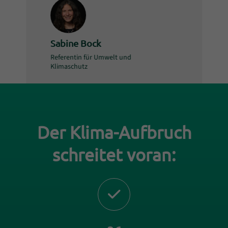
Name:
Sabine Bock
Position:
Referentin für Umwelt und
Klimaschutz
Einleitung
Der Klima-Aufbruch
schreitet voran:
Abschnitt für Icons und Features