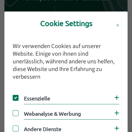
Datenschutzrichtlinie für diesen Dienst anzeigen
Cookie Settings
Wichtiger Hinweis:
Wenn der Inhalt nach der Aktivierung immer noch nicht angezeigt wird,
überprüfen Sie bitte Ihre Browsereinstellungen oder versuchen Sie, die Seite zu aktualisieren.
Inhalte von Drittanbietern dürfen nicht blockiert werden.
ERLAUBE
Wir verwenden Cookies auf unserer
FORMCYCLE
Website. Einige von ihnen sind
FORMULARE
unerlässlich, während andere uns helfen,
diese Website und Ihre Erfahrung zu
Sie willigen in die Verwendung des oben genannten Dienstes ein.
verbessern
Essenzielle
Coo
Essenzielle
Webanalyse & Werbung
Coo
Webanalyse & Werbung
Inhalt
Andere Dienste
Coo
Andere Dienste